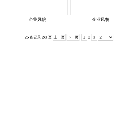
企业风貌
企业风貌
25 条记录 2/3 页
上一页
下一页
1
2
3
contact us
浙江大经住工科技有限公司
手机号码：0576-85858869
联系邮箱：
djzg@zjdjzg.com
联系电话：0576-85858869
联系地址：浙江省台州市临海市
沿江镇桩头浙江大经住工科技有限公司