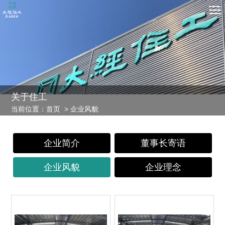
关
于
住
工
当
前
位
置
：
首
页
>
企
业
风
貌
企业简介
董事长寄语
企业风貌
企业理念