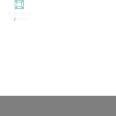
：
置
位
当
前