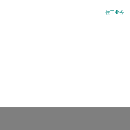
首页
关于住工
住工制造
住工业务