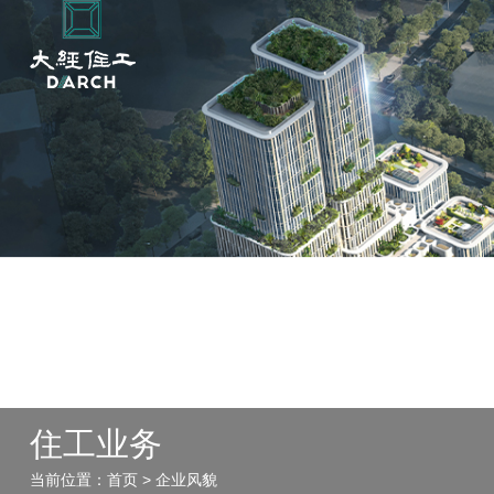
住
工
业
务
当
前
位
置
：
首
页
>
企
业
风
貌