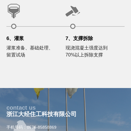
6、灌浆
7、支撑拆除
1
灌浆准备、基础处理、
现浇混凝土强度达到
构
留置试场
70%以上拆除支撑
向
通
contact us
浙江大经住工科技有限公司
手机号码：0576-85858869