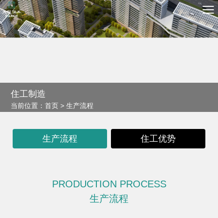
住
工
制
造
当
前
位
置
：
首
页
>
生
产
流
程
生产流程
住工优势
PRODUCTION PROCESS
生产流程